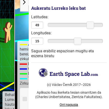
Aukeratu Lurreko leku bat
Latitudea:
Longitudea:
Argiztatutako
hemisferioa
Sagua erabiliz espazioan mugitu eta
bereizten duen
eszena biratu
zirkulua
Eguerdia
Gauerdia
Ekuatorea
Tropikoak,
Zirkulu polarrak
(c) Václav Černík 2017–2026
Erakutsi
Aplikazio hau ikerketa tesian oinarritzen da
Behaketa,
eguzki-
(Charles Unibertsitatea, Zientzia Fakultatea).
Lurrean
izpien
hautatutako
Orri nagusia
norabidea