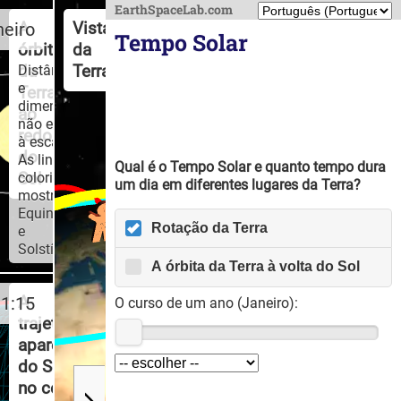
EarthSpaceLab.com
neiro
A
Vista
Tempo Solar
órbita
da
Distâncias
da
Terra
e
Terra
dimensões
ao
não estão
redor
à escala
do
As linhas
Qual é o Tempo Solar e quanto tempo dura
coloridas
Sol
um dia em diferentes lugares da Terra?
mostram
Equinócios
Rotação da Terra
e
Solstícios.
A órbita da Terra à volta do Sol
1:20
A
O curso de um ano (
Janeiro
):
trajetória
aparente
do Sol
no céu