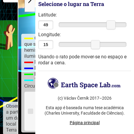
Selecione o lugar na Terra
Latitude:
Longitude:
O círculo
que separa o
hemisfério
iluminado
Usando o rato pode mover-se no espaço e
Meio dia
rodar a cena.
Meia noite
Equador
Trópicos,
Círculos polares
Mostrar
(c) Václav Černík 2017–2026
a
Observação
Esta app é baseada numa tese académica
direção
a partir de
(Charles University, Faculdade de Ciências).
dos
um dado
raios
Página principal
local na
solares
Terra