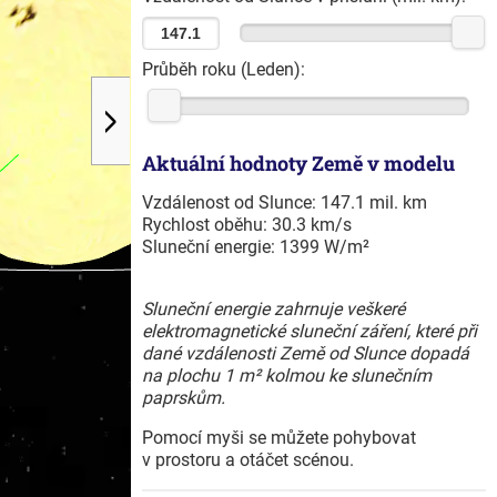
Průběh roku (
Leden
):
Aktuální hodnoty Země v modelu
Vzdálenost od Slunce:
147.1
mil. km
Rychlost oběhu:
30.3
km/s
Sluneční energie:
1399
W/m²
Sluneční energie zahrnuje veškeré
elektromagnetické sluneční záření, které při
dané vzdálenosti Země od Slunce dopadá
na plochu 1 m² kolmou ke slunečním
paprskům.
Pomocí myši se můžete pohybovat
v prostoru a otáčet scénou.