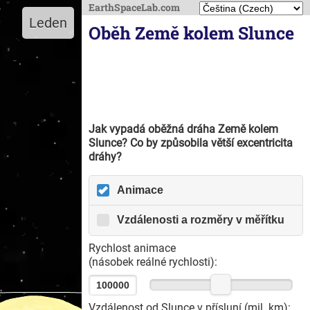
EarthSpaceLab.com
Leden
Oběh Země kolem Slunce
Jak vypadá oběžná dráha Země kolem
Slunce? Co by způsobila větší excentricita
dráhy?
Animace
Vzdálenosti a rozměry v měřítku
Rychlost animace
(násobek reálné rychlosti):
Vzdálenost od Slunce v přísluní (mil. km):