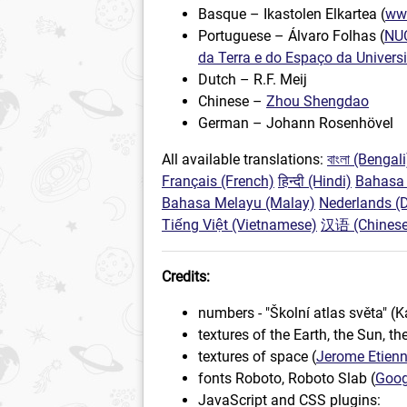
Basque – Ikastolen Elkartea (
www
Portuguese – Álvaro Folhas (
NUC
da Terra e do Espaço da Univer
Dutch – R.F. Meij
Chinese –
Zhou Shengdao
German – Johann Rosenhövel
All available translations:
বাংলা (Bengali
Français (French)
हिन्दी (Hindi)
Bahasa 
Bahasa Melayu (Malay)
Nederlands (
Tiếng Việt (Vietnamese)
汉语 (Chinese
Credits:
numbers - "Školní atlas světa" (
textures of the Earth, the Sun, t
textures of space (
Jerome Etien
fonts Roboto, Roboto Slab (
Goog
JavaScript and CSS plugins: