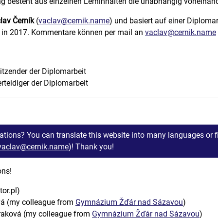
ng besteht aus einzelnen Lerninhalten die unabhängig voneinan
lav Černík
(
vaclav@cernik.name
) und basiert auf einer Diplomar
y in 2017. Kommentare können per mail an
vaclav@cernik.name
itzender der Diplomarbeit
rteidiger der Diplomarbeit
ations? You can translate this website into many languages or f
vaclav@cernik.name
)! Thank you!
ons!
or.pl)
á (my colleague from
Gymnázium Žďár nad Sázavou
)
traková (my colleague from
Gymnázium Žďár nad Sázavou
)