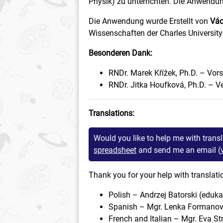
Physik) zu unterrichten. Die Anwendu
Die Anwendung wurde Erstellt von
Vác
Wissenschaften der Charles Universit
Besonderen Dank:
RNDr. Marek Křížek, Ph.D. – Vors
RNDr. Jitka Houfková, Ph.D. – Ve
Translations:
Would you like to help me with transl
spreadsheet
and send me an email (
Thank you for your help with translati
Polish – Andrzej Batorski (edukat
Spanish – Mgr. Lenka Formanov
French and Italian – Mgr. Eva S