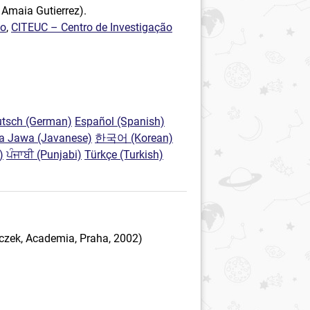
 Amaia Gutierrez).
ão
,
CITEUC – Centro de Investigação
tsch (German)
Español (Spanish)
a Jawa (Javanese)
한국어 (Korean)
)
ਪੰਜਾਬੀ (Punjabi)
Türkçe (Turkish)
leczek, Academia, Praha, 2002)