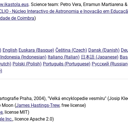
.ikastola.eus
. Science team: Petro Vera, Erramun Martiarena &
LIO - Núcleo Interactivo de Astronomia e Inovação em Educaç
sidade de Coimbra
)
)
English
Euskara (Basque)
Čeština (Czech)
Dansk (Danish)
Deu
Indonesia (Indonesian)
Italiano (Italian)
日本語 (Japanese)
Bas
Dutch)
Polski (Polish)
Português (Portuguese)
Русский (Russian
)
Kartografie Praha, 2004), "Velká encyklopedie vesmíru" (Josip K
he Moon (
James Hastings-Trew
, free license)
ne
, license MIT)
le Inc.
, licence Apache 2.0)