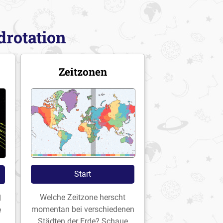
drotation
Zeitzonen
Start
Welche Zeitzone herscht
d
momentan bei verschiedenen
e
Städten der Erde? Schaue