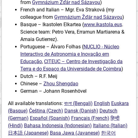
from
Gymnázium Žďár nad Sázavou
)
French and Italian – Mgr. Eva Straková (my
colleague from
Gymnázium Žďár nad Sázavou
)
Basque – Ikastolen Elkartea (
www.ikastola.eus
.
Science team: Petro Vera, Erramun Martiarena &
Amaia Gutierrez).
Portuguese – Álvaro Folhas (
NUCLIO - Núcleo
Interactivo de Astronomia e Inovação em
Educação
,
CITEUC – Centro de Investigação da
Terra e do Espaço da Universidade de Coimbra
)
Dutch – R.F. Meij
Chinese –
Zhou Shengdao
German – Johann Rosenhövel
All available translations:
বাংলা (Bengali)
English
Euskara
(Basque)
Čeština (Czech)
Dansk (Danish)
Deutsch
(German)
Español (Spanish)
Français (French)
हिन्दी
(Hindi)
Bahasa Indonesia (Indonesian)
Italiano (Italian)
日本語 (Japanese)
Basa Jawa (Javanese)
한국어