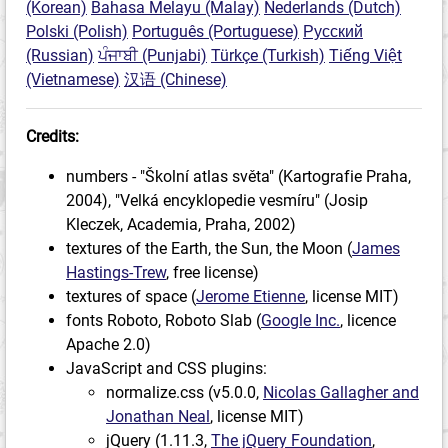
(Korean)
Bahasa Melayu (Malay)
Nederlands (Dutch)
Polski (Polish)
Português (Portuguese)
Русский
(Russian)
ਪੰਜਾਬੀ (Punjabi)
Türkçe (Turkish)
Tiếng Việt
(Vietnamese)
汉语 (Chinese)
Credits:
numbers - "Školní atlas světa" (Kartografie Praha,
2004), "Velká encyklopedie vesmíru" (Josip
Kleczek, Academia, Praha, 2002)
textures of the Earth, the Sun, the Moon (
James
Hastings-Trew
, free license)
textures of space (
Jerome Etienne
, license MIT)
fonts Roboto, Roboto Slab (
Google Inc.
, licence
Apache 2.0)
JavaScript and CSS plugins:
normalize.css (v5.0.0,
Nicolas Gallagher and
Jonathan Neal
, license MIT)
jQuery (1.11.3,
The jQuery Foundation
,